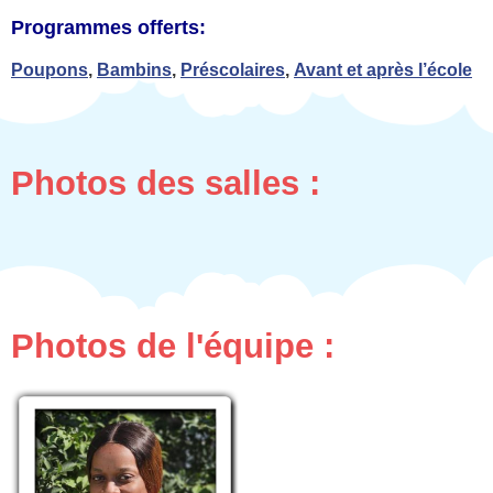
Programmes offerts:
Poupons
,
Bambins
,
Préscolaires
,
Avant et après l’école
Photos des salles :
Photos de l'équipe :