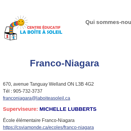
Qui sommes-no
Franco-Niagara
670, avenue Tanguay Welland ON
L3B 4G2
Tél : 905-732-3737
franconiagara@laboiteasoleil.ca
Superviseure:
MICHELLE LUBBERTS
École élémentaire Franco-Niagara
https://csviamonde.ca/ecoles/franco-niagara