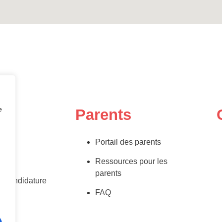
e
s
Parents
nous
Portail des parents
oi
Ressources pour les
parents
e candidature
FAQ