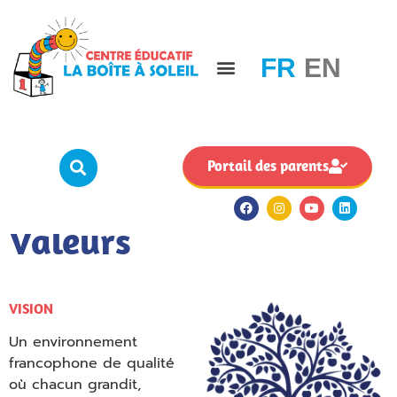
FR
EN
Portail des parents
Vision, Mission et
Valeurs
Empty
VISION
heading
Un environnement
francophone de qualité
où chacun grandit,